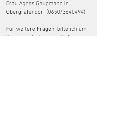
Frau Agnes Gaupmann in
Obergrafendorf (0650/3640494)
Für weitere Fragen, bitte ich um
Kontaktaufnahme via Mail.
© 2024 Ergotherapie Sonja
Sonja Windbichler
3652 Leiben
0677/636 983 65
ergotherapie-sonja@gmx.at
Warteliste
Datenschutz